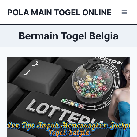
Skip
POLA MAIN TOGEL ONLINE
to
content
Bermain Togel Belgia