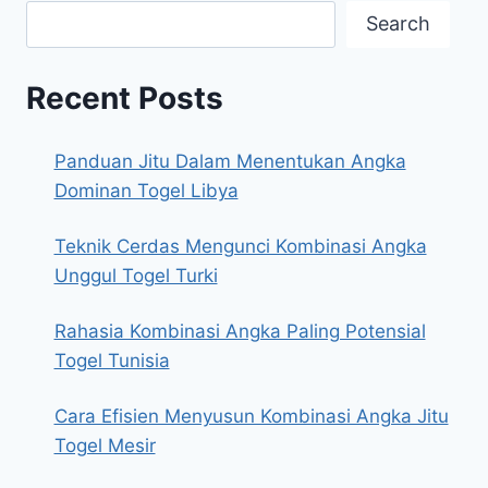
JACKPOT
Search
DI
TOGEL
BELGIA
Recent Posts
Panduan Jitu Dalam Menentukan Angka
Dominan Togel Libya
Teknik Cerdas Mengunci Kombinasi Angka
Unggul Togel Turki
Rahasia Kombinasi Angka Paling Potensial
Togel Tunisia
Cara Efisien Menyusun Kombinasi Angka Jitu
Togel Mesir