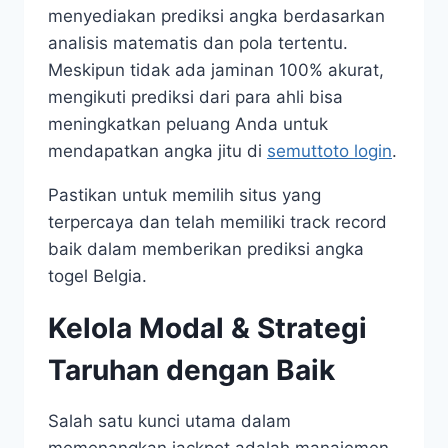
menyediakan prediksi angka berdasarkan
analisis matematis dan pola tertentu.
Meskipun tidak ada jaminan 100% akurat,
mengikuti prediksi dari para ahli bisa
meningkatkan peluang Anda untuk
mendapatkan angka jitu di
semuttoto login
.
Pastikan untuk memilih situs yang
terpercaya dan telah memiliki track record
baik dalam memberikan prediksi angka
togel Belgia.
Kelola Modal & Strategi
Taruhan dengan Baik
Salah satu kunci utama dalam