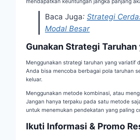
mendapatkan keuntungan jangka panjang ak
Baca Juga
:
Strategi Cerd
Modal Besar
Gunakan Strategi Taruhan 
Menggunakan strategi taruhan yang variatif
Anda bisa mencoba berbagai pola taruhan s
keluar.
Menggunakan metode kombinasi, atau mengiku
Jangan hanya terpaku pada satu metode saja
untuk menemukan pendekatan yang paling coc
Ikuti Informasi & Promo R