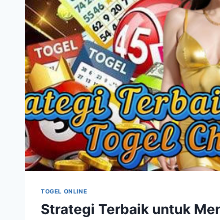
TOGEL ONLINE
Strategi Terbaik untuk Me