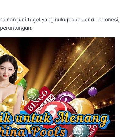
ainan judi togel yang cukup populer di Indonesi,
 peruntungan.