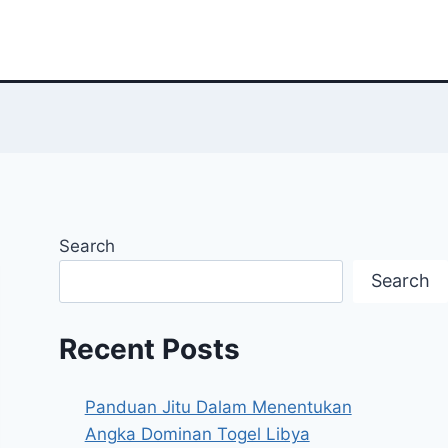
Search
Search
Recent Posts
Panduan Jitu Dalam Menentukan
Angka Dominan Togel Libya