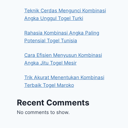
Teknik Cerdas Mengunci Kombinasi
Angka Unggul Togel Turki
Rahasia Kombinasi Angka Paling
Potensial Togel Tunisia
Cara Efisien Menyusun Kombinasi
Angka Jitu Togel Mesir
Trik Akurat Menentukan Kombinasi
Terbaik Togel Maroko
Recent Comments
No comments to show.