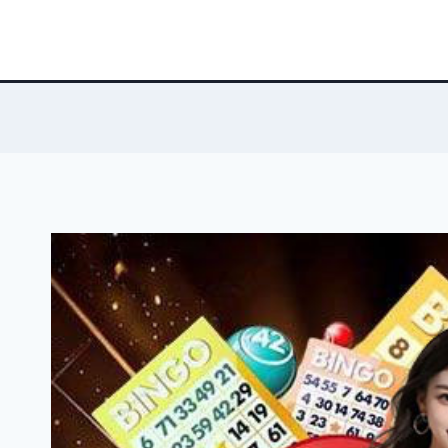
Skip
to
content