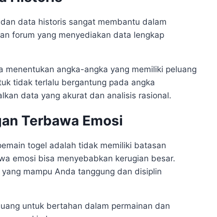
k dan data historis sangat membantu dalam
 dan forum yang menyediakan data lengkap
sa menentukan angka-angka yang memiliki peluang
tuk tidak terlalu bergantung pada angka
an data yang akurat dan analisis rasional.
gan Terbawa Emosi
emain togel adalah tidak memiliki batasan
awa emosi bisa menyebabkan kerugian besar.
n yang mampu Anda tanggung dan disiplin
luang untuk bertahan dalam permainan dan