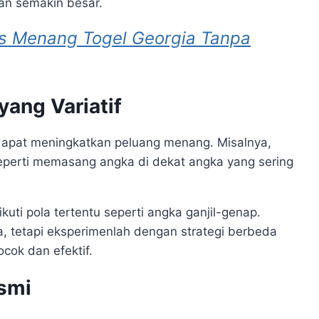
an semakin besar.
as Menang Togel Georgia Tanpa
yang Variatif
 dapat meningkatkan peluang menang. Misalnya,
eperti memasang angka di dekat angka yang sering
ti pola tertentu seperti angka ganjil-genap.
, tetapi eksperimenlah dengan strategi berbeda
ok dan efektif.
esmi