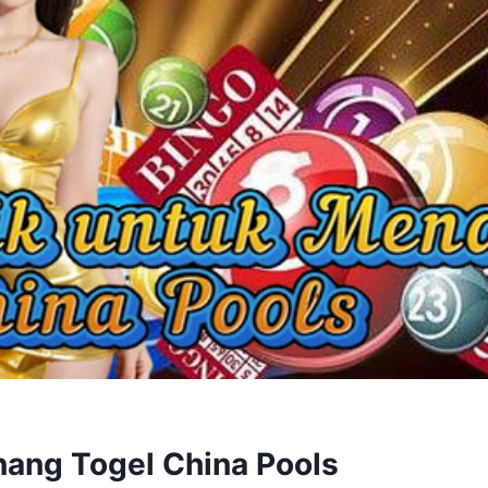
nang Togel China Pools