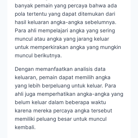
banyak pemain yang percaya bahwa ada
pola tertentu yang dapat ditemukan dari
hasil keluaran angka-angka sebelumnya.
Para ahli mempelajari angka yang sering
muncul atau angka yang jarang keluar
untuk memperkirakan angka yang mungkin
muncul berikutnya.
Dengan memanfaatkan analisis data
keluaran, pemain dapat memilih angka
yang lebih berpeluang untuk keluar. Para
ahli juga memperhatikan angka-angka yang
belum keluar dalam beberapa waktu
karena mereka percaya angka tersebut
memiliki peluang besar untuk muncul
kembali.