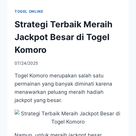
TOGEL ONLINE
Strategi Terbaik Meraih
Jackpot Besar di Togel
Komoro
07/24/2025
Togel Komoro merupakan salah satu
permainan yang banyak diminati karena
menawarkan peluang meraih hadiah
jackpot yang besar.
Namun, untuk meraih jackpot besar,